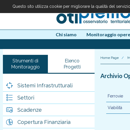
Questo sito utilizza cookie per migliorare la qualità del serviz
Chi siamo
Monitoraggio oper
Home Page
/
M
Strumenti di
Elenco
Monitoraggio
Progetti
Archivio O
Sistemi Infrastrutturali
Ferrovie
Settori
Viabilità
Scadenze
Copertura Finanziaria