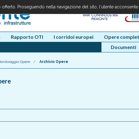
io offerto. Proseguendo nella navigazione del sito, l'utente acconsente
e
Rapporto OTI
I corridoi europei
Opere complet
Documenti
onitoraggio Opere
/
Archivio Opere
pere