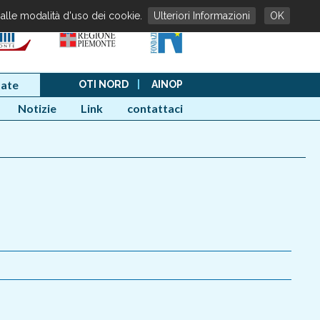
 alle modalità d'uso dei cookie.
Ulteriori Informazioni
OK
ate
OTI NORD
|
AINOP
Notizie
Link
contattaci