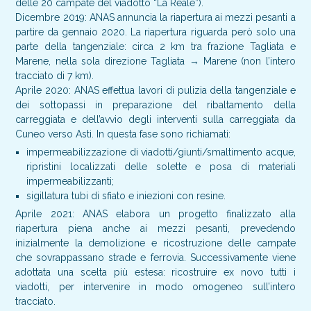
delle 20 campate del viadotto “La Reale”).
Dicembre 2019: ANAS annuncia la riapertura ai mezzi pesanti a
partire da gennaio 2020. La riapertura riguarda però solo una
parte della tangenziale: circa 2 km tra frazione Tagliata e
Marene, nella sola direzione Tagliata → Marene (non l’intero
tracciato di 7 km).
Aprile 2020: ANAS effettua lavori di pulizia della tangenziale e
dei sottopassi in preparazione del ribaltamento della
carreggiata e dell’avvio degli interventi sulla carreggiata da
Cuneo verso Asti. In questa fase sono richiamati:
impermeabilizzazione di viadotti/giunti/smaltimento acque,
ripristini localizzati delle solette e posa di materiali
impermeabilizzanti;
sigillatura tubi di sfiato e iniezioni con resine.
Aprile 2021: ANAS elabora un progetto finalizzato alla
riapertura piena anche ai mezzi pesanti, prevedendo
inizialmente la demolizione e ricostruzione delle campate
che sovrappassano strade e ferrovia. Successivamente viene
adottata una scelta più estesa: ricostruire ex novo tutti i
viadotti, per intervenire in modo omogeneo sull’intero
tracciato.