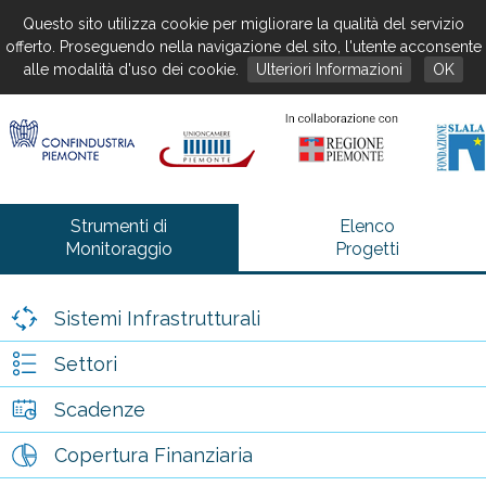
Questo sito utilizza cookie per migliorare la qualità del servizio
offerto. Proseguendo nella navigazione del sito, l'utente acconsente
alle modalità d'uso dei cookie.
Ulteriori Informazioni
OK
Strumenti di
Elenco
Monitoraggio
Progetti
Sistemi Infrastrutturali
Settori
Scadenze
Copertura Finanziaria