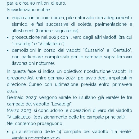
pari a circa 90 milioni di euro.
Si evidenziano inoltre:
impalcati in acciaio corten, pile rinforzate con adeguamento
sismico, e fasi successive di soletta, pavimentazione e
allestimenti (barriere, segnaletica);
prosecuzione nel 2023 con il varo degli altri viadotti (tra cui
“Levaldigi” e “Villafalletto”);
demolizioni in corso dei viadotti “Cussanio” e “Centallo”,
con particolare complessità per le campate sopra ferrovia
(lavorazioni notturne).
In questa fase si indica un obiettivo: ricostruzione viadotti in
direzione Asti entro gennaio 2024, poi avvio degli impalcati in
direzione Cuneo con ultimazione prevista entro primavera
2025.
Gennaio 2023: vengono varate (o risultano già varate) le tre
campate del viadotto “Levaldigi”.
Marzo 2023: si concludono le operazioni di varo del viadotto
“Villafalletto” (posizionamento delle tre campate principali).
Nel contempo proseguono:
gli allestimenti delle 14 campate del viadotto “La Reale”
varate a novembre 2022;