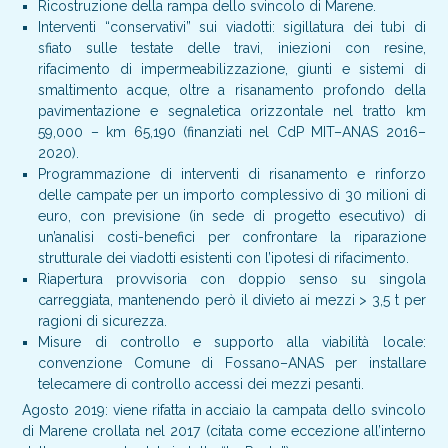
Ricostruzione della rampa dello svincolo di Marene.
Interventi “conservativi” sui viadotti: sigillatura dei tubi di
sfiato sulle testate delle travi, iniezioni con resine,
rifacimento di impermeabilizzazione, giunti e sistemi di
smaltimento acque, oltre a risanamento profondo della
pavimentazione e segnaletica orizzontale nel tratto km
59,000 – km 65,190 (finanziati nel CdP MIT–ANAS 2016–
2020).
Programmazione di interventi di risanamento e rinforzo
delle campate per un importo complessivo di 30 milioni di
euro, con previsione (in sede di progetto esecutivo) di
un’analisi costi-benefici per confrontare la riparazione
strutturale dei viadotti esistenti con l’ipotesi di rifacimento.
Riapertura provvisoria con doppio senso su singola
carreggiata, mantenendo però il divieto ai mezzi > 3,5 t per
ragioni di sicurezza.
Misure di controllo e supporto alla viabilità locale:
convenzione Comune di Fossano–ANAS per installare
telecamere di controllo accessi dei mezzi pesanti.
Agosto 2019: viene rifatta in acciaio la campata dello svincolo
di Marene crollata nel 2017 (citata come eccezione all’interno