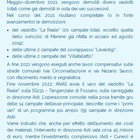
Maggio–dicembre 2021: vengono demoliti diversi viadotti
(citati come già demoliti in vista dei vari successivi).
Nel corso del 2021 risultano completate (o in forte
avanzamento) le demolizioni:
del viadotto “La Reale” (20 campate totali, eccetto quella
dello svincolo di Marene già rifatta in acciaio ad agosto
2019);
delle ultime 2 campate del sovrappasso “Levaldigi”;
delle ultime 2 campate del “Villafalletto”.
A fine 2021 vengono eseguiti anche lavori compensativi sulle
strade comunali (via Circonvallazione e via Nazario Sauro),
con rifacimento manto e segnaletica.
Fine novembre 2022: ANAS avvia il varo del viadotto “La
Reale” sulla SS231 – Tangenziale di Fossano, sulla carreggiata
in direzione Asti. L’operazione consiste nella posa tramite gru
delle 14 campate dell’asse principale, descritte come i “primi
vari” di un programma più ampio (59 campate in direzione
Asti).
Viene indicato che, anche per effetto dell’aumento dei costi
dei materiali, l’intervento in direzione Asti vale circa 45 milioni
di euro, mentre l’investimento complessivo (Asti + Cuneo) è