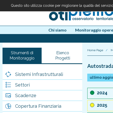
Questo sito utilizza cookie per migliorare la qualità del serviz
Chi siamo
Monitoraggio oper
Home Page
/
M
Strumenti di
Elenco
Monitoraggio
Progetti
Autostrada 
Sistemi Infrastrutturali
ultimo aggi
Settori
2024
Scadenze
2025
Copertura Finanziaria