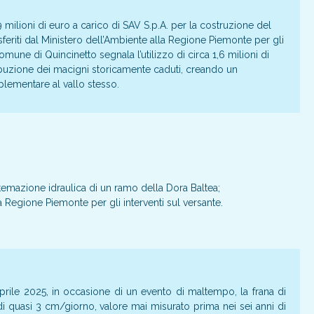
9 milioni di euro a carico di SAV S.p.A. per la costruzione del
asferiti dal Ministero dell’Ambiente alla Regione Piemonte per gli
Comune di Quincinetto segnala l’utilizzo di circa 1,6 milioni di
tribuzione dei macigni storicamente caduti, creando un
plementare al vallo stesso.
stemazione idraulica di un ramo della Dora Baltea;
a Regione Piemonte per gli interventi sul versante.
prile 2025, in occasione di un evento di maltempo, la frana di
i quasi 3 cm/giorno, valore mai misurato prima nei sei anni di