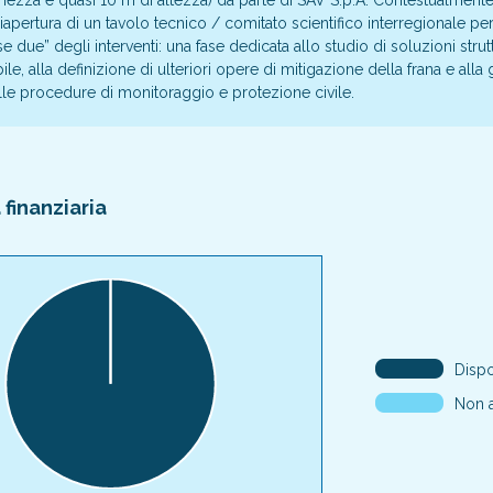
ezza e quasi 10 m di altezza) da parte di SAV S.p.A. Contestualmente
riapertura di un tavolo tecnico / comitato scientifico interregionale per
e due” degli interventi: una fase dedicata allo studio di soluzioni strutt
ile, alla definizione di ulteriori opere di mitigazione della frana e alla
le procedure di monitoraggio e protezione civile.
finanziaria
Dispo
Non a