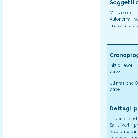
Soggetti c
Ministero del
Autonoma Val
Protezione Civ
Cronopro
Inizio Lavori
2024
Ultimazione 
2026
Dettagli 
I lavori di co
Saint-Martin 
locale indican