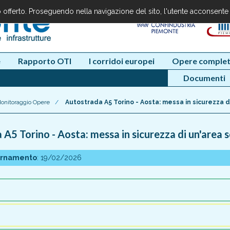
io offerto. Proseguendo nella navigazione del sito, l'utente acconsente
e
Rapporto OTI
I corridoi europei
Opere complet
Documenti
onitoraggio Opere
/
Autostrada A5 Torino - Aosta: messa in sicurezza 
A5 Torino - Aosta: messa in sicurezza di un'area 
ornamento
: 19/02/2026