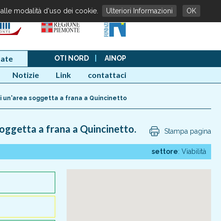
 alle modalità d'uso dei cookie.
Ulteriori Informazioni
OK
ate
OTI NORD
|
AINOP
Notizie
Link
contattaci
di un'area soggetta a frana a Quincinetto
soggetta a frana a Quincinetto.
Stampa pagina
settore
: Viabilità