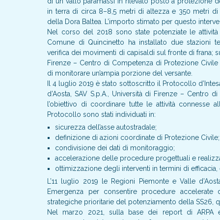
di un vallo paramassi in rilevato posto a protezione d
in terra di circa 8–8,5 metri di altezza e 350 metri d
della Dora Baltea. L’importo stimato per questo interven
Nel corso del 2018 sono state potenziate le attivit
Comune di Quincinetto ha installato due stazioni t
verifica dei movimenti di capisaldi sul fronte di frana;
Firenze – Centro di Competenza di Protezione Civile 
di monitorare un’ampia porzione del versante.
Il 4 luglio 2019 è stato sottoscritto il Protocollo d’
d’Aosta, SAV S.p.A., Università di Firenze – Centro
l’obiettivo di coordinare tutte le attività connesse al
Protocollo sono stati individuati in:
sicurezza dell’asse autostradale;
definizione di azioni coordinate di Protezione Civile;
condivisione dei dati di monitoraggio;
accelerazione delle procedure progettuali e realizza
ottimizzazione degli interventi in termini di efficacia
L’11 luglio 2019 le Regioni Piemonte e Valle d’Aost
Emergenza per consentire procedure accelerate di 
strategiche prioritarie del potenziamento della SS26, qu
Nel marzo 2021, sulla base dei report di ARPA e de