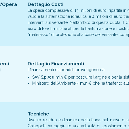
l'Opera
Dettaglio Costi
La spesa complessiva di 13 milioni di euro, ripartita in 
vallo e la sistemazione idraulica, e 4 milioni di euro tr
interventi sul versante. Nell’ambito di questa quota, il 
euro di fondi ministeriali per la frantumazione e ridis
“materasso” di protezione alla base del versante, com
enti
Dettaglio Finanziamenti
i
I finanziamenti disponibili provengono da:
SAV S.p.A: 9 mln € per costruire l'argine e per la si
Ministero dell’Ambiente:4 mln € che ha trasferito all
Tecniche
Rischio residuo e dinamica della frana: nel mese di a
Chiappetti ha raggiunto una velocità di spostamento d