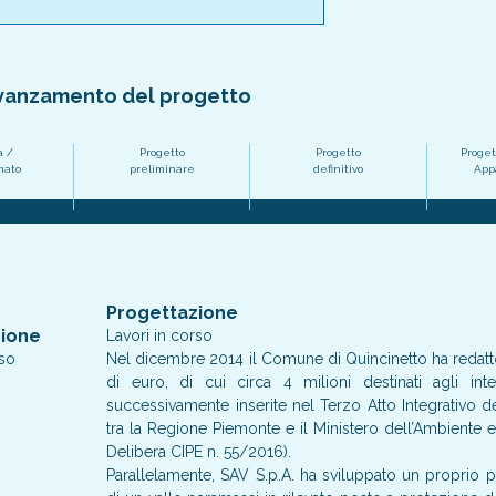
avanzamento del progetto
a /
Progetto
Progetto
Proget
mato
preliminare
definitivo
Appa
Progettazione
zione
Lavori in corso
rso
Nel dicembre 2014 il Comune di Quincinetto ha redatto
di euro, di cui circa 4 milioni destinati agli inte
successivamente inserite nel Terzo Atto Integrativo 
tra la Regione Piemonte e il Ministero dell’Ambiente e
Delibera CIPE n. 55/2016).
Parallelamente, SAV S.p.A. ha sviluppato un proprio p