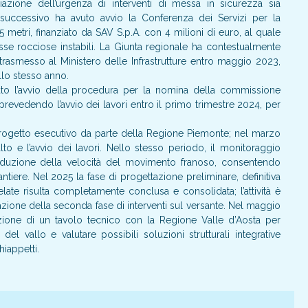
ione dell’urgenza di interventi di messa in sicurezza sia
se successivo ha avuto avvio la Conferenza dei Servizi per la
5 metri, finanziato da SAV S.p.A. con 4 milioni di euro, al quale
se rocciose instabili. La Giunta regionale ha contestualmente
rasmesso al Ministero delle Infrastrutture entro maggio 2023,
llo stesso anno.
ato l’avvio della procedura per la nomina della commissione
, prevedendo l’avvio dei lavori entro il primo trimestre 2024, per
progetto esecutivo da parte della Regione Piemonte; nel marzo
to e l’avvio dei lavori. Nello stesso periodo, il monitoraggio
 riduzione della velocità del movimento franoso, consentendo
tiere. Nel 2025 la fase di progettazione preliminare, definitiva
ate risulta completamente conclusa e consolidata; l’attività è
cazione della seconda fase di interventi sul versante. Nel maggio
azione di un tavolo tecnico con la Regione Valle d’Aosta per
del vallo e valutare possibili soluzioni strutturali integrative
hiappetti.