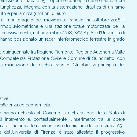
ell’asse autostradale A5. L’opera è concepita come una barriera
i lunghezza, integrata con la sistemazione idraulica di un ramo
to è pari a circa 9 milioni di euro.
à di monitoraggio del movimento franoso: nell’ottobre 2018 il
ermopluviometriche e una stazione totale motorizzata per la
 successivamente, nel novembre 2018, SAV S.p.A. e l’Università di
hanno posizionato un radar interferometrico terrestre in grado
Intesa quinquennale tra Regione Piemonte, Regione Autonoma Valle
 di Competenza Protezione Civile e Comune di Quincinetto, con
la mitigazione del rischio franoso. Gli obiettivi principali del
tive;
, efficienza ed economicità.
a hanno richiesto al Governo la dichiarazione dello Stato di
intervento e, contestualmente, l’inserimento tra le opere
ale itinerario alternativo in caso di chiusure dell’autostrada A5.
ll’Università di Firenze, è stato attestato il progressivo