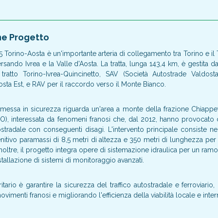
ne Progetto
5 Torino-Aosta è un'importante arteria di collegamento tra Torino e il
ersando Ivrea e la Valle d'Aosta. La tratta, lunga 143,4 km, è gestita da
tratto Torino-Ivrea-Quincinetto, SAV (Società Autostrade Valdosta
sta Est, e RAV per il raccordo verso il Monte Bianco.
i messa in sicurezza riguarda un'area a monte della frazione Chiappe
TO), interessata da fenomeni franosi che, dal 2012, hanno provocato 
ostradale con conseguenti disagi. L'intervento principale consiste ne
nitivo paramassi di 8,5 metri di altezza e 350 metri di lunghezza per
Inoltre, il progetto integra opere di sistemazione idraulica per un ram
stallazione di sistemi di monitoraggio avanzati.
ritario è garantire la sicurezza del traffico autostradale e ferroviario,
ovimenti franosi e migliorando l'efficienza della viabilità locale e inte