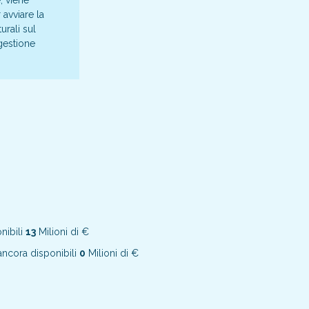
, viene
 avviare la
urali sul
 gestione
nibili
13
Milioni di €
ncora disponibili
0
Milioni di €