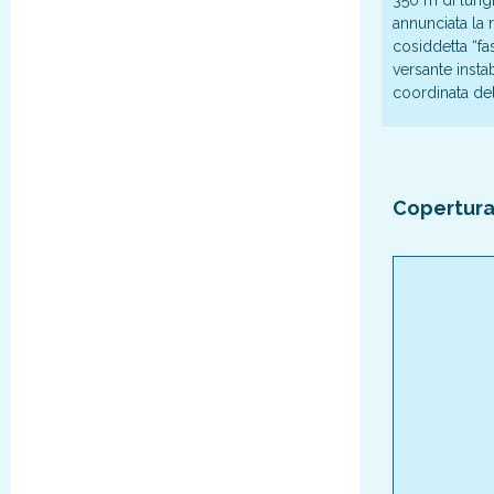
350 m di lungh
annunciata la 
cosiddetta “fas
versante instab
coordinata del
Copertura 