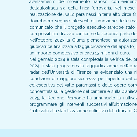
avanzamento del movimento franoso, con evidenziaz
dell’autostrada sia della linea ferroviaria. Nel me
realizzazione del vallo paramassi in terra alto circa 8,
dovrebbero seguire interventi di rimozione delle mas
comunicato che il progetto esecutivo sarebbe stato t
con possibilità di avvio cantieri nella seconda parte de
Nell’ottobre 2023 la Giunta piemontese ha autorizz
giudicatrice finalizzata all’aggiudicazione dell’appalto
un importo complessivo di circa 13 milioni di euro.
Nel gennaio 2024 è stata completata la verifica del 
2024 è stata programmata l’aggiudicazione dell’appal
radar dell’Università di Firenze ha evidenziato una
condizioni di maggiore sicurezza per l’apertura del can
ed esecutiva del vallo paramassi e delle opere correl
concentrata sulla gestione del cantiere e sulla pianifi
2025, la Regione Piemonte ha annunciato la riattiv
programmare gli interventi successivi all’ultimazione 
finalizzate alla stabilizzazione definitiva della frana di C