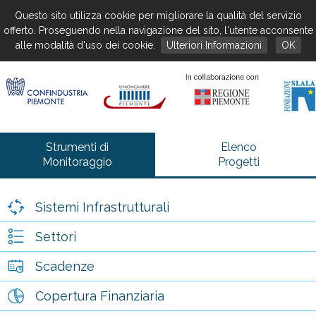
Questo sito utilizza cookie per migliorare la qualità del servizio
offerto. Proseguendo nella navigazione del sito, l'utente acconsente
alle modalità d'uso dei cookie.
Ulteriori Informazioni
OK
Strumenti di
Elenco
Monitoraggio
Progetti
Sistemi Infrastrutturali
Settori
Scadenze
Copertura Finanziaria