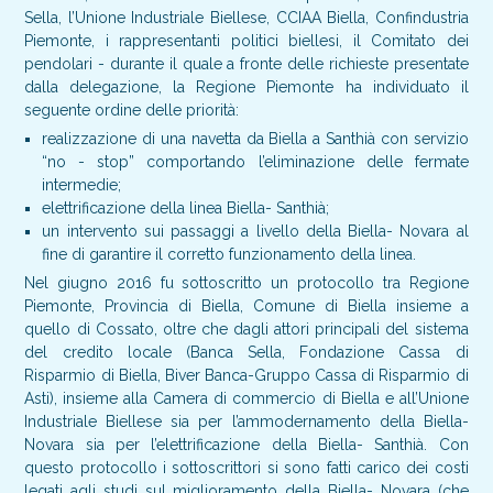
Sella, l’Unione Industriale Biellese, CCIAA Biella, Confindustria
Piemonte, i rappresentanti politici biellesi, il Comitato dei
pendolari - durante il quale a fronte delle richieste presentate
dalla delegazione, la Regione Piemonte ha individuato il
seguente ordine delle priorità:
realizzazione di una navetta da Biella a Santhià con servizio
“no - stop” comportando l’eliminazione delle fermate
intermedie;
elettrificazione della linea Biella- Santhià;
un intervento sui passaggi a livello della Biella- Novara al
fine di garantire il corretto funzionamento della linea.
Nel giugno 2016 fu sottoscritto un protocollo tra Regione
Piemonte, Provincia di Biella, Comune di Biella insieme a
quello di Cossato, oltre che dagli attori principali del sistema
del credito locale (Banca Sella, Fondazione Cassa di
Risparmio di Biella, Biver Banca-Gruppo Cassa di Risparmio di
Asti), insieme alla Camera di commercio di Biella e all’Unione
Industriale Biellese sia per l’ammodernamento della Biella-
Novara sia per l’elettrificazione della Biella- Santhià. Con
questo protocollo i sottoscrittori si sono fatti carico dei costi
legati agli studi sul miglioramento della Biella- Novara (che