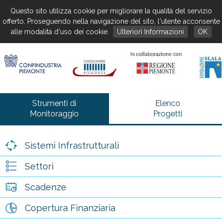
Questo sito utilizza cookie per migliorare la qualità del servizio
offerto. Proseguendo nella navigazione del sito, l'utente acconsente
alle modalità d'uso dei cookie.
Ulteriori Informazioni
OK
Strumenti di
Elenco
Monitoraggio
Progetti
Sistemi Infrastrutturali
Settori
Scadenze
Copertura Finanziaria