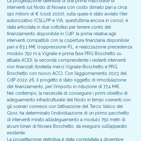
La progettazione definitiva di una prima macrofase di
interventi sul Nodo di Novara con costo stimato pari a circa
190 milioni di € (costi 2020), sulla quale è stato avviato l’iter
autorizzativo (CSLLPP e VIA, quest’ultima ancora in corso), è
stata articolata in due sottofasi per tenere conto del
finanziamento disponibile in CdP: la prima relativa agli
interventi compatibili con la copertura finanziaria disponibile
pari a 83,1 M€ (soppressione P.L. e realizzazione precedenza
modulo 750 m a Vignale e prima fase PRG Boschetto su
attuale ACEI); la seconda comprendente i restanti interventi
non finanziati (bretella merci Vignale-Boschetto e PRG
Boschetto con nuovo ACC). Con l’aggiornamento 2023 del
CdP 2022-26, il progetto è stato oggetto di rimodulazione
del finanziamento, per l’importo in riduzione di 77,4 M€.
Nel contempo, la necessità di conseguire i primi obiettivi di
adeguamento infrastrutturale del Nodo in tempi coerenti con
gli scenari connessi con l’attivazione del Terzo Valico dei
Giovi, ha determinato l’individuazione di un primo pacchetto
di interventi mirato all’adeguamento a modulo 750 metri di
alcuni binari di Novara Boschetto, da eseguirsi sull’apparato
esistente.
La progettazione definitiva è stata completata a dicembre