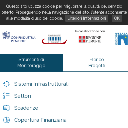
Questo sito utilizza cookie per migliorare la qualità del servizio
offerto. Proseguendo nella navigazione del sito, l'utente acconsente
alle modalità d'uso dei cookie.
Ulteriori Informazioni
OK
Strumenti di
Elenco
Monitoraggio
Progetti
Sistemi Infrastrutturali
Settori
Scadenze
Copertura Finanziaria