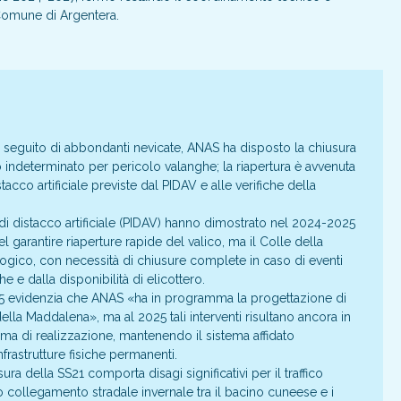
 Comune di Argentera.
a seguito di abbondanti nevicate, ANAS ha disposto la chiusura
o indeterminato per pericolo valanghe; la riapertura è avvenuta
acco artificiale previste dal PIDAV e alle verifiche della
di distacco artificiale (PIDAV) hanno dimostrato nel 2024-2025
nel garantire riaperture rapide del valico, ma il Colle della
ogico, con necessità di chiusure complete in caso di eventi
 e dalla disponibilità di elicottero.
5 evidenzia che ANAS «ha in programma la progettazione di
 della Maddalena», ma al 2025 tali interventi risultano ancora in
a di realizzazione, mantenendo il sistema affidato
frastrutture fisiche permanenti.
a della SS21 comporta disagi significativi per il traffico
co collegamento stradale invernale tra il bacino cuneese e i