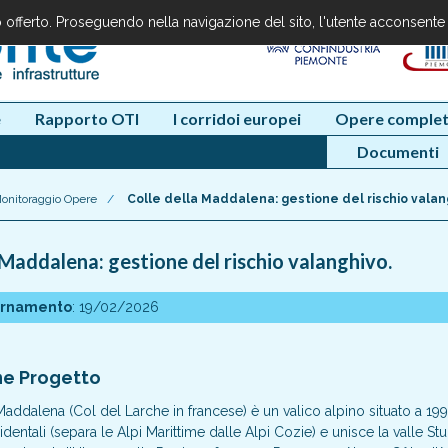
io offerto. Proseguendo nella navigazione del sito, l'utente acconsente
e
Rapporto OTI
I corridoi europei
Opere complet
Documenti
onitoraggio Opere
/
Colle della Maddalena: gestione del rischio valan
 Maddalena: gestione del rischio valanghivo.
ornamento
: 19/02/2026
ne Progetto
 Maddalena (
Col del Larche
in francese) è un valico alpino situato a 199
identali (separa le Alpi Marittime dalle Alpi Cozie) e unisce la valle S