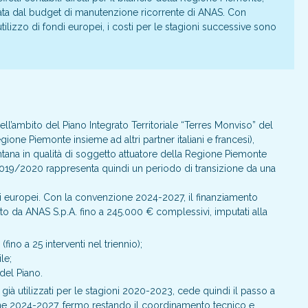
rata dal budget di manutenzione ricorrente di ANAS. Con
ilizzo di fondi europei, i costi per le stagioni successive sono
ll’ambito del Piano Integrato Territoriale “Terres Monviso” del
 Piemonte insieme ad altri partner italiani e francesi),
ntana in qualità di soggetto attuatore della Regione Piemonte
 2019/2020 rappresenta quindi un periodo di transizione da una
i europei. Con la convenzione 2024-2027, il finanziamento
ato da ANAS S.p.A. fino a 245.000 € complessivi, imputati alla
(fino a 25 interventi nel triennio);
le;
del Piano.
già utilizzati per le stagioni 2020-2023, cede quindi il passo a
ne 2024-2027, fermo restando il coordinamento tecnico e