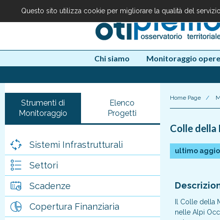
Questo sito utilizza cookie per migliorare la qualità del serviz
Chi siamo
Monitoraggio oper
Home Page
/
M
Strumenti di
Elenco
Monitoraggio
Progetti
Colle della
Sistemi Infrastrutturali
ultimo aggi
Settori
Descrizio
Scadenze
Il Colle della
Copertura Finanziaria
nelle Alpi Occ