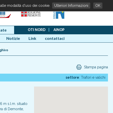
 alle modalità d'uso dei cookie.
Ulteriori Informazioni
OK
ate
OTI NORD
|
AINOP
Notizie
Link
contattaci
ghivo
Stampa pagina
settore
: Trafori e valichi
6 m s.l.m. situato
tura di Demonte,