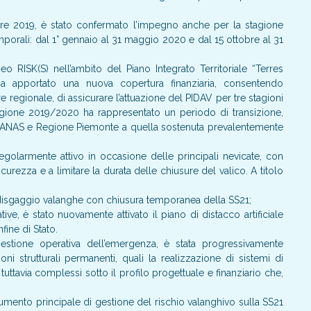
e 2019, è stato confermato l’impegno anche per la stagione
emporali: dal 1° gennaio al 31 maggio 2020 e dal 15 ottobre al 31
 RISK(S) nell’ambito del Piano Integrato Territoriale “Terres
pportato una nuova copertura finanziaria, consentendo
 regionale, di assicurare l’attuazione del PIDAV per tre stagioni
tagione 2019/2020 ha rappresentato un periodo di transizione,
a ANAS e Regione Piemonte a quella sostenuta prevalentemente
egolarmente attivo in occasione delle principali nevicate, con
sicurezza e a limitare la durata delle chiusure del valico. A titolo
i disgaggio valanghe con chiusura temporanea della SS21;
ive, è stato nuovamente attivato il piano di distacco artificiale
fine di Stato.
 gestione operativa dell’emergenza, è stata progressivamente
oni strutturali permanenti, quali la realizzazione di sistemi di
i tuttavia complessi sotto il profilo progettuale e finanziario che,
umento principale di gestione del rischio valanghivo sulla SS21