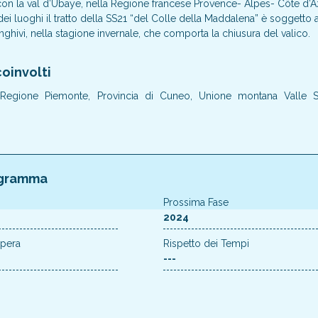
con la val d’Ubaye, nella Regione francese Provence- Alpes- Côte d’A
 dei luoghi il tratto della SS21 “del Colle della Maddalena” è soggetto 
ghivi, nella stagione invernale, che comporta la chiusura del valico.
oinvolti
 Regione Piemonte, Provincia di Cuneo, Unione montana Valle 
gramma
Prossima Fase
2024
Opera
Rispetto dei Tempi
---