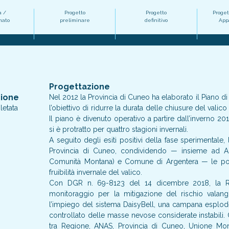
a /
Progetto
Progetto
Proget
mato
preliminare
definitivo
Appa
Progettazione
zione
Nel 2012 la Provincia di Cuneo ha elaborato il Piano di 
etata
l’obiettivo di ridurre la durata delle chiusure del vali
Il piano è divenuto operativo a partire dall’inverno
si è protratto per quattro stagioni invernali.
A seguito degli esiti positivi della fase sperimentale
Provincia di Cuneo, condividendo — insieme ad AN
Comunità Montana) e Comune di Argentera — le pote
fruibilità invernale del valico.
Con DGR n. 69-8123 del 14 dicembre 2018, la Reg
monitoraggio per la mitigazione del rischio valan
l’impiego del sistema DaisyBell, una campana esplodente
controllato delle masse nevose considerate instabil
tra Regione, ANAS, Provincia di Cuneo, Unione Mon