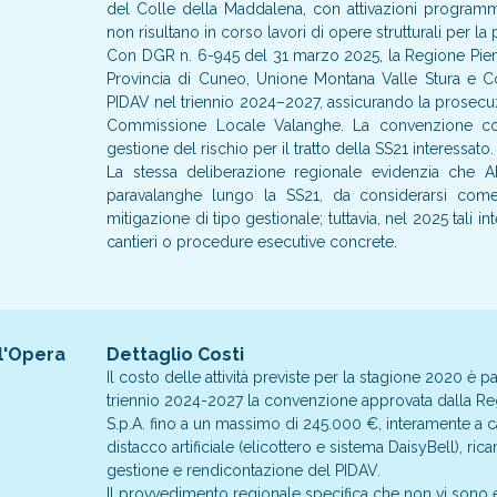
del Colle della Maddalena, con attivazioni program
non risultano in corso lavori di opere strutturali per la 
Con DGR n. 6-945 del 31 marzo 2025, la Regione Pie
Provincia di Cuneo, Unione Montana Valle Stura e Co
PIDAV nel triennio 2024–2027, assicurando la prosecuzion
Commissione Locale Valanghe. La convenzione con
gestione del rischio per il tratto della SS21 interessato.
La stessa deliberazione regionale evidenzia che AN
paravalanghe lungo la SS21, da considerarsi come p
mitigazione di tipo gestionale; tuttavia, nel 2025 tali i
cantieri o procedure esecutive concrete.
l'Opera
Dettaglio Costi
Il costo delle attività previste per la stagione 2020 è 
triennio 2024-2027 la convenzione approvata dalla 
S.p.A. fino a un massimo di 245.000 €, interamente a ca
distacco artificiale (elicottero e sistema DaisyBell), r
gestione e rendicontazione del PIDAV.
Il provvedimento regionale specifica che non vi sono eff