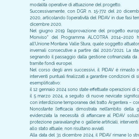
modalità operative di attuazione del progetto.
Successivamente, con DGR n. 15-772 del 20 dicembr
2020, articolando l’operatività del PIDAV in due fasi t
dicembre 2020.
Nel giugno 2019 l’approvazione del progetto europeo
Monviso” del Programma ALCOTRA 2014–2020 ha a
all’Unione Montana Valle Stura, quale soggetto attuatore
invernali consecutive a partire dal 2020/2021. La s
segnando il passaggio dalla gestione cofinanziata d
tramite fondi europei.
Nel corso degli anni successivi, il PIDAV è rimasto r
interventi puntuali finalizzati a garantire condizioni di 
esemplificativo:
il 12 gennaio 2024 sono state effettuate operazioni d
il 5 marzo 2024, a seguito di nuove nevicate significat
con interdizione temporanea del tratto Argentera – con
Nonostante l’efficacia dimostrata nell’ambito della
evidenziata la necessità di affiancare al PIDAV soluzi
protezione paravalanghe o gallerie artificiali, intervent
allo stato attuale, non risultano avviati.
Alla data del 31 dicembre 2024, il PIDAV rimane lo str