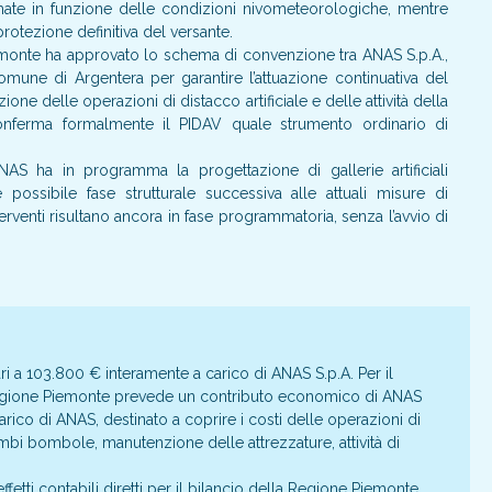
mate in funzione delle condizioni nivometeorologiche, mentre
protezione definitiva del versante.
monte ha approvato lo schema di convenzione tra ANAS S.p.A.,
mune di Argentera per garantire l’attuazione continuativa del
e delle operazioni di distacco artificiale e delle attività della
ferma formalmente il PIDAV quale strumento ordinario di
AS ha in programma la progettazione di gallerie artificiali
ossibile fase strutturale successiva alle attuali misure di
nterventi risultano ancora in fase programmatoria, senza l’avvio di
pari a 103.800 € interamente a carico di ANAS S.p.A. Per il
Regione Piemonte prevede un contributo economico di ANAS
rico di ANAS, destinato a coprire i costi delle operazioni di
icambi bombole, manutenzione delle attrezzature, attività di
etti contabili diretti per il bilancio della Regione Piemonte,