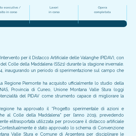
to esecutivo /
Lavori
Opera
lto in corso
in corso
completata
Intervento per il Distacco Artificiale delle Valanghe (PIDAV), con
co del Colle della Maddalena (SS21) durante la stagione invernale.
 2014, inaugurando un periodo di sperimentazione sul campo che
, la Regione Piemonte ha acquisito ufficialmente lo studio della
AS, Provincia di Cuneo, Unione Montana Valle Stura (oggi
nzialità del PIDAV come strumento capace di migliorare la
ione ha approvato il “Progetto sperimentale di azioni e
ghe al Colle della Maddalena” per l’anno 2019, prevedendo
 elitrasportata utilizzata per provocare il distacco artificiale
i. Contestualmente è stato approvato lo schema di Convenzione
tana Valle Stura e Comune di Argentera per disciplinare le