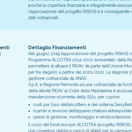
poiché la copertura finanziaria è integralmente assicu
l'approvazione del progetto RISK(S) e il conseguente ut
stati cofinanziati.
enti
Dettaglio Finanziamenti
i
Nel giugno 2019 l’approvazione del progetto RISK(S) ne
Programma ALCOTRA 2014-2020 (presentato dalla Regione
permetterà di attuare il PIDAV da parte dell’Unione Mo
per tre stagioni, a partire dal 2020/2021. La stagione
gestione cofinanziata da ANAS
S.p.A. e Regione Piemonte ad una cofinanziata da fond
delle attività PIDAV al Colle della Maddalena è assicur
manutenzione ricorrente della SS21, per coprire:
costi per l’uso dell’elicottero e del sistema DaisyBell 
ricambi e revisioni dell’apparecchiatura elitrasportabi
spese di gestione, monitoraggio e rendicontazione 
Il ruolo dei fondi europei ALCOTRA (progetto RISK(S)), 
una copertura stabile a carico di ANAS per le campag