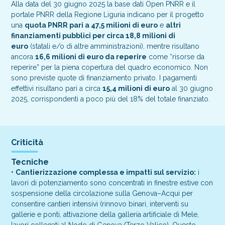
Alla data del 30 giugno 2025 la base dati Open PNRR e il
portale PNRR della Regione Liguria indicano per il progetto
una
quota PNRR pari a 47,5 milioni di euro
e
altri
finanziamenti pubblici per circa 18,8 milioni di
euro
(statali e/o di altre amministrazioni), mentre risultano
ancora
16,6 milioni di euro da reperire
come “risorse da
reperire” per la piena copertura del quadro economico. Non
sono previste quote di finanziamento privato. I pagamenti
effettivi risultano pari a circa
15,4 milioni di euro
al 30 giugno
2025, corrispondenti a poco più del 18% del totale finanziato.
Criticità
Tecniche
•
Cantierizzazione complessa e impatti sul servizio:
i
lavori di potenziamento sono concentrati in finestre estive con
sospensione della circolazione sulla Genova–Acqui per
consentire cantieri intensivi (rinnovo binari, interventi su
gallerie e ponti, attivazione della galleria artificiale di Mele,
lavori collegati al Nodo di Genova/Terzo Valico). Questo