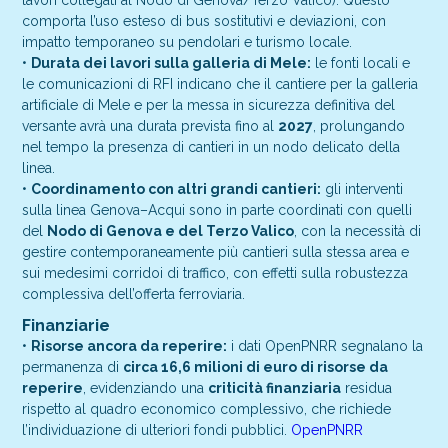
comporta l’uso esteso di bus sostitutivi e deviazioni, con
impatto temporaneo su pendolari e turismo locale.
•
Durata dei lavori sulla galleria di Mele:
le fonti locali e
le comunicazioni di RFI indicano che il cantiere per la galleria
artificiale di Mele e per la messa in sicurezza definitiva del
versante avrà una durata prevista fino al
2027
, prolungando
nel tempo la presenza di cantieri in un nodo delicato della
linea.
•
Coordinamento con altri grandi cantieri:
gli interventi
sulla linea Genova–Acqui sono in parte coordinati con quelli
del
Nodo di Genova e del Terzo Valico
, con la necessità di
gestire contemporaneamente più cantieri sulla stessa area e
sui medesimi corridoi di traffico, con effetti sulla robustezza
complessiva dell’offerta ferroviaria.
Finanziarie
•
Risorse ancora da reperire:
i dati OpenPNRR segnalano la
permanenza di
circa 16,6 milioni di euro di risorse da
reperire
, evidenziando una
criticità finanziaria
residua
rispetto al quadro economico complessivo, che richiede
l’individuazione di ulteriori fondi pubblici.
OpenPNRR