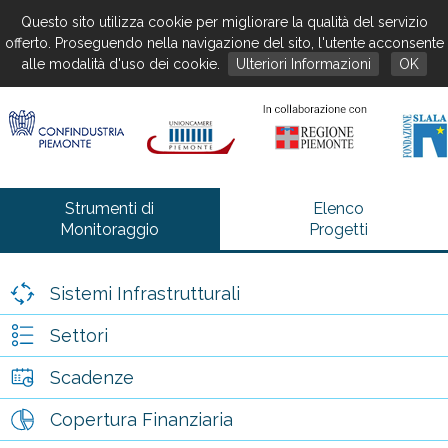
Questo sito utilizza cookie per migliorare la qualità del servizio
offerto. Proseguendo nella navigazione del sito, l'utente acconsente
alle modalità d'uso dei cookie.
Ulteriori Informazioni
OK
Strumenti di
Elenco
Monitoraggio
Progetti
Sistemi Infrastrutturali
Settori
Scadenze
Copertura Finanziaria