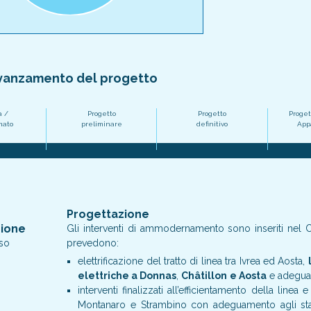
avanzamento del progetto
a /
Progetto
Progetto
Proget
mato
preliminare
definitivo
Appa
Progettazione
zione
Gli interventi di ammodernamento sono inseriti nel C
rso
prevedono:
elettrificazione del tratto di linea tra Ivrea ed Aosta,
elettriche a Donnas
,
Châtillon
e Aosta
e adeguame
interventi finalizzati all’efficientamento della linea
Montanaro e Strambino con adeguamento agli stand