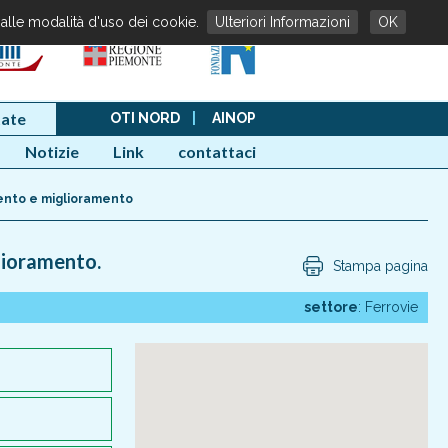
 alle modalità d'uso dei cookie.
Ulteriori Informazioni
OK
ate
OTI NORD
|
AINOP
Notizie
Link
contattaci
ento e miglioramento
lioramento.
Stampa pagina
settore
: Ferrovie