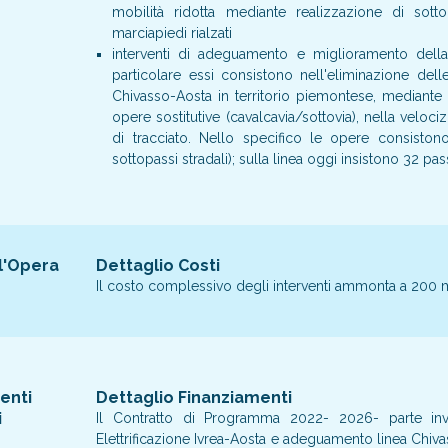
mobilità ridotta mediante realizzazione di sott
marciapiedi rialzati
interventi di adeguamento e miglioramento della li
particolare essi consistono nell'eliminazione delle 
Chivasso-Aosta in territorio piemontese, mediante l
opere sostitutive (cavalcavia/sottovia), nella veloci
di tracciato. Nello specifico le opere consistono
sottopassi stradali); sulla linea oggi insistono 32 pas
l'Opera
Dettaglio Costi
Il costo complessivo degli interventi ammonta a 200 m
enti
Dettaglio Finanziamenti
i
Il Contratto di Programma 2022- 2026- parte inve
Elettrificazione Ivrea-Aosta e adeguamento linea Chiv