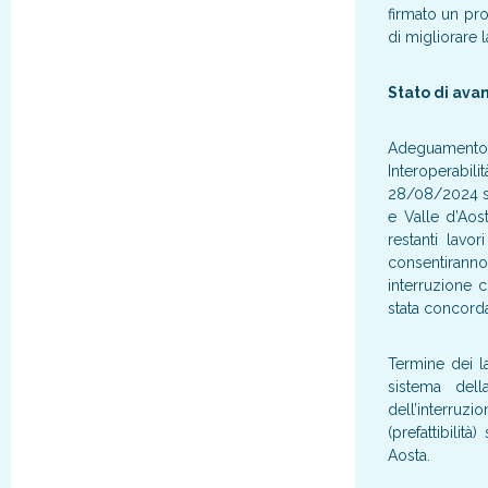
firmato un prot
di migliorare l
Stato di av
Adeguamento s
Interoperabil
28/08/2024 son
e Valle d’Aost
restanti lavo
consentiranno
interruzione c
stata concorda
Termine dei la
sistema dell
dell’interruzi
(prefattibilit
Aosta.