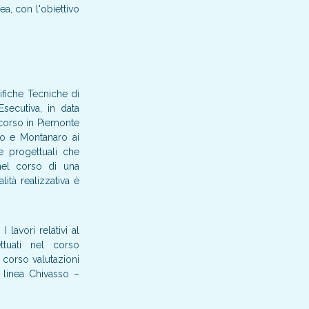
nea, con l'obiettivo
ifiche Tecniche di
Esecutiva, in data
 corso in Piemonte
ino e Montanaro ai
he progettuali che
 nel corso di una
ità realizzativa è
lavori relativi al
ttuati nel corso
n corso valutazioni
la linea Chivasso –