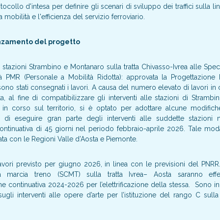
ocollo d'intesa per definire gli scenari di sviluppo dei traffici sulla li
a mobilità e l'efficienza del servizio ferroviario.
anzamento del progetto
tazioni Strambino e Montanaro sulla tratta Chivasso-Ivrea alle Spec
ità PMR (Personale a Mobilità Ridotta): approvata la Progettazione 
o stati consegnati i lavori. A causa del numero elevato di lavori in
a, al fine di compatibilizzare gli interventi alle stazioni di Stramb
ri in corso sul territorio, si è optato per adottare alcune modific
 di eseguire gran parte degli interventi alle suddette stazioni
ontinuativa di 45 giorni nel periodo febbraio-aprile 2026. Tale modal
ta con le Regioni Valle d’Aosta e Piemonte.
vori previsto per giugno 2026, in linea con le previsioni del PNRR. I 
a marcia treno (SCMT) sulla tratta Ivrea– Aosta saranno effe
one continuativa 2024-2026 per l’elettrificazione della stessa. Sono i
à) sugli interventi alle opere d’arte per l’istituzione del rango C sul