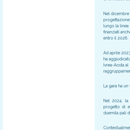
Nel dicembre d
progettazione e
lungo la linea
finanziati anc
entro il 2026.
Ad aprile 2023 
ha aggiudicato 
Ivrea-Aosta a
raggruppamento
La gara ha un 
Nel 2024, la l
progetto di el
duemila pali di
Contestualment