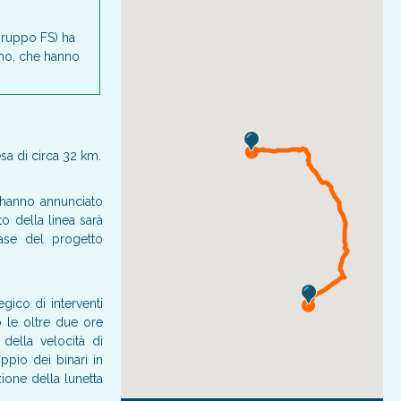
(Gruppo FS) ha
bino, che hanno
esa di circa 32 km.
a hanno annunciato
 della linea sarà
 base del progetto
gico di interventi
 le oltre due ore
 della velocità di
ppio dei binari in
azione della lunetta