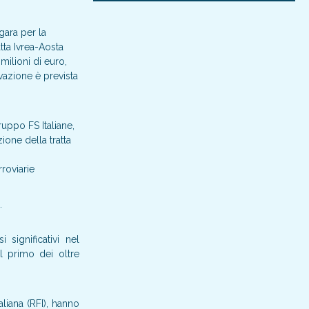
gara per la
atta Ivrea-Aosta
milioni di euro,
ivazione è prevista
ruppo FS Italiane,
ione della tratta
roviarie
.
 significativi nel
 il primo dei oltre
liana (RFI), hanno