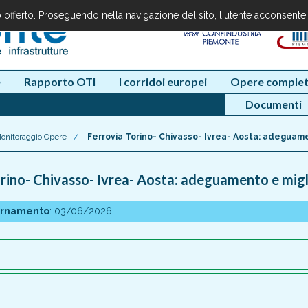
io offerto. Proseguendo nella navigazione del sito, l'utente acconsente
e
Rapporto OTI
I corridoi europei
Opere complet
Documenti
onitoraggio Opere
/
Ferrovia Torino- Chivasso- Ivrea- Aosta: adeguam
orino- Chivasso- Ivrea- Aosta: adeguamento e mig
ornamento
: 03/06/2026