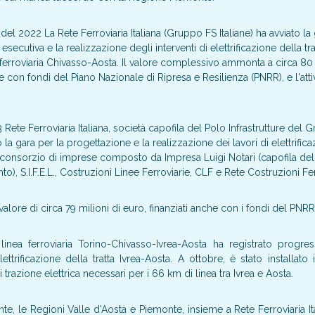
el 2022 La Rete Ferroviaria Italiana (Gruppo FS Italiane) ha avviato la 
secutiva e la realizzazione degli interventi di elettrificazione della tr
 ferroviaria Chivasso-Aosta. Il valore complessivo ammonta a circa 80 
he con fondi del Piano Nazionale di Ripresa e Resilienza (PNRR), e l'att
Rete Ferroviaria Italiana, società capofila del Polo Infrastrutture del G
la gara per la progettazione e la realizzazione dei lavori di elettrificaz
l consorzio di imprese composto da Impresa Luigi Notari (capofila del
), S.I.F.E.L., Costruzioni Linee Ferroviarie, CLF e Rete Costruzioni Fer
valore di circa 79 milioni di euro, finanziati anche con i fondi del PNRR
inea ferroviaria Torino-Chivasso-Ivrea-Aosta ha registrato progressi
ettrificazione della tratta Ivrea-Aosta. A ottobre, è stato installato
 trazione elettrica necessari per i 66 km di linea tra Ivrea e Aosta.
e, le Regioni Valle d'Aosta e Piemonte, insieme a Rete Ferroviaria Ita