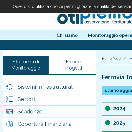
Questo sito utilizza cookie per migliorare la qualità del serviz
Chi siamo
Monitoraggio oper
Home Page
/
M
Strumenti di
Elenco
Monitoraggio
Progetti
Ferrovia T
Sistemi Infrastrutturali
ultimo aggi
Settori
2024
Scadenze
2025
Copertura Finanziaria