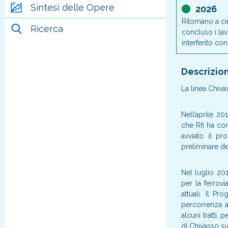
Sintesi delle Opere
2026
Ritornano a ci
Ricerca
concluso i lav
interferito con
Descrizio
La linea Chiva
Nell’aprile 2
che Rfi ha co
avviato il pro
preliminare de
Nel luglio 20
per la ferrov
attuali. Il Pr
percorrenza ag
alcuni tratti, 
di Chivasso s