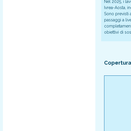
Nel 2025, i lav
Ivrea-Aosta, i
Sono previsti 
passaggi a liv
completamente e
obiettivi di so
Copertura 