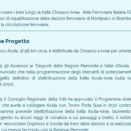
rcolare i treni lungo la tratta Chivasso-Ivrea. Rete Ferroviaria Italiana 
ori di riqualificazione delle stazioni ferroviarie di Montanaro e Stram
 la circolazione ferroviaria.
ne Progetto
sso-Aosta, di 98 km circa, è elettrificata da Chivasso a Ivrea per un’est
019 gli Assessori ai Trasporti delle Regioni Piemonte e Valle d’Aost
municato che nella programmazione degli interventi di potenziamento
getto definitivo di elettrificazione della tratta Aosta-Ivrea (sulla
l 2010).
19 il Consiglio Regionale della VdA ha approvato il Programma strate
ia che punta a collegare Aosta con Torino Porta Susa in 1h30 contro
ogramma prevede l’elettrificazione della tratta Aosta-Ivrea, l’aumento
endo su alcuni raggi di curvatura e sui passaggi a livello, il raddo
per velocizzare l’ingresso e l’uscita dai treni dalle stazioni e la realizz
u cui manca l’accordo con la Regione Piemonte.