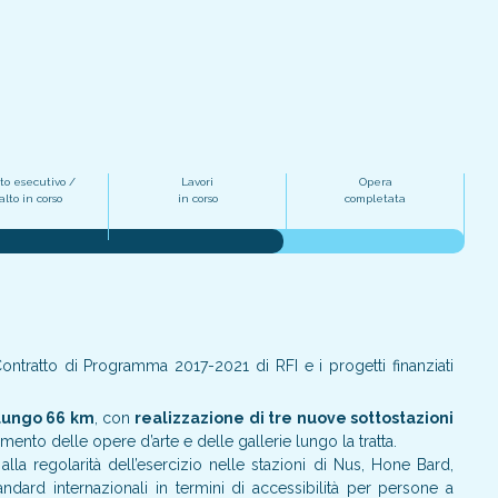
to esecutivo /
Lavori
Opera
lto in corso
in corso
completata
ontratto di Programma 2017-2021 di RFI e i progetti finanziati
lungo 66 km
, con
realizzazione di tre nuove sottostazioni
nto delle opere d’arte e delle gallerie lungo la tratta.
 e alla regolarità dell’esercizio nelle stazioni di Nus, Hone Bard,
ard internazionali in termini di accessibilità per persone a