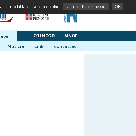
 alle modalità d'uso dei cookie.
Ulteriori Informazioni
OK
ate
OTI NORD
|
AINOP
Notizie
Link
contattaci