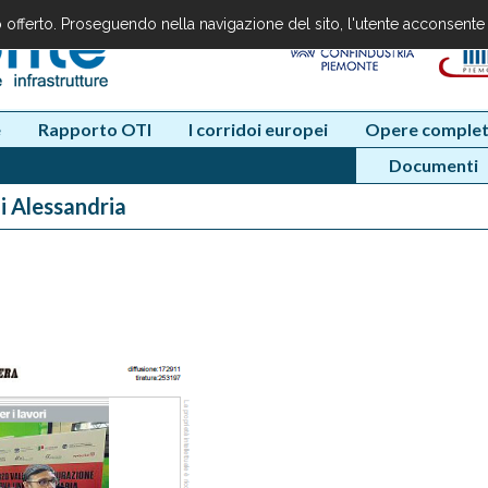
io offerto. Proseguendo nella navigazione del sito, l'utente acconsente
e
Rapporto OTI
I corridoi europei
Opere complet
Documenti
di Alessandria