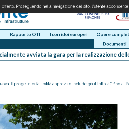
io offerto. Proseguendo nella navigazione del sito, l'utente acconsente
e
Rapporto OTI
I corridoi europei
Opere complet
Documenti
cialmente avviata la gara per la realizzazione delle
va. Il progetto di fattibilità approvato include già il lotto 2C fino al P