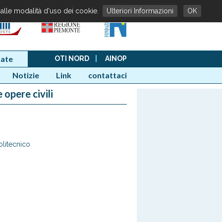
 alle modalità d'uso dei cookie.
Ulteriori Informazioni
OK
ate
OTI NORD
|
AINOP
Notizie
Link
contattaci
 opere civili
olitecnico