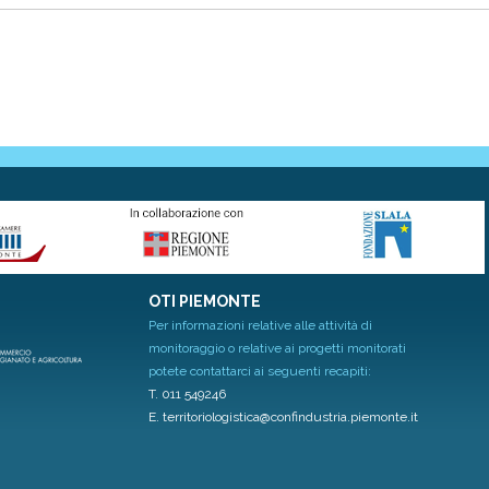
OTI PIEMONTE
Per informazioni relative alle attività di
monitoraggio o relative ai progetti monitorati
potete contattarci ai seguenti recapiti:
T. 011 549246
E.
territoriologistica@confindustria.piemonte.it