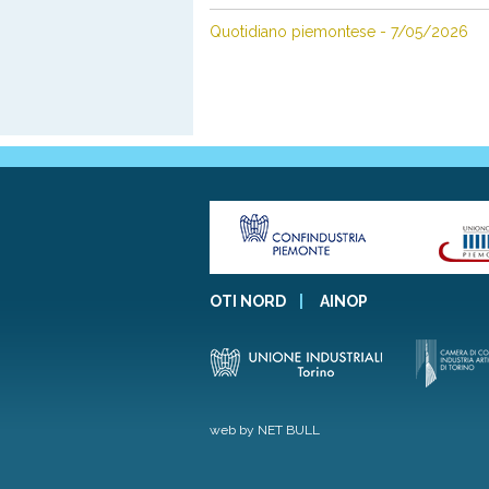
Quotidiano piemontese - 7/05/2026
OTI NORD
|
AINOP
web by NET BULL